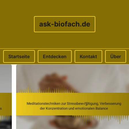
ask-biofach.de
Startseite
Entdecken
Kontakt
Über