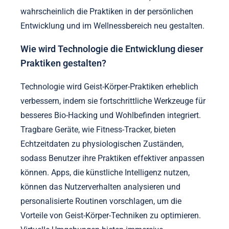
Welche aufkommenden Forschungen
könnten zukünftige Praktiken beeinflussen?
Aufkommende Forschungen zu Geist-Körper-
Praktiken könnten Bio-Hacking- und
Wohlbefindensstrategien erheblich beeinflussen.
Studien zeigen, dass die Integration von
Achtsamkeit, Meditation und Atemarbeit die
kognitive Funktion und emotionale Regulation
verbessert. Jüngste Erkenntnisse deuten darauf hin,
dass regelmäßige Meditation die Neuroplastizität
verbessern kann, was zu einer größeren
Anpassungsfähigkeit in mentalen Prozessen führt.
Darüber hinaus hebt die Forschung zur Verbindung
zwischen Darm und Gehirn die Auswirkungen der
Ernährung auf die psychische Gesundheit hervor