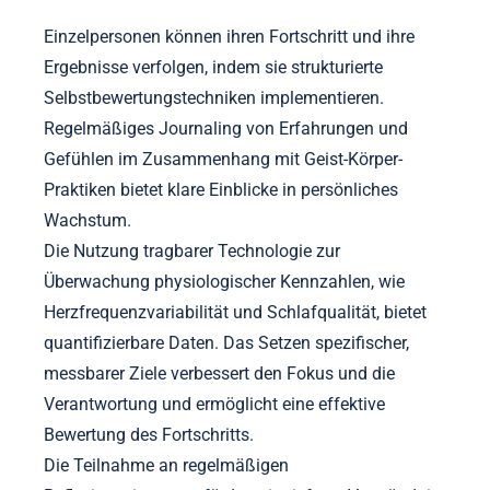
Vernachlässigen von Konsistenz, das
Überkomplizieren von Routinen, das Ignorieren von
Körpersignalen und das Setzen unrealistischer Ziele.
Konsistenz ist entscheidend für effektives Bio-
Hacking; Routinen sollten machbar sein. Das
Vereinfachen von Praktiken hilft, das Engagement
aufrechtzuerhalten. Auf Ihren Körper zu hören, kann
Verletzungen vorbeugen und optimale Ergebnisse
fördern. Das Setzen erreichbarer Ziele fördert die
Motivation und nachhaltigen Fortschritt.
Wie können Einzelpersonen ihren Fortschritt
und ihre Ergebnisse verfolgen?
Einzelpersonen können ihren Fortschritt und ihre
Ergebnisse verfolgen, indem sie strukturierte
Selbstbewertungstechniken implementieren.