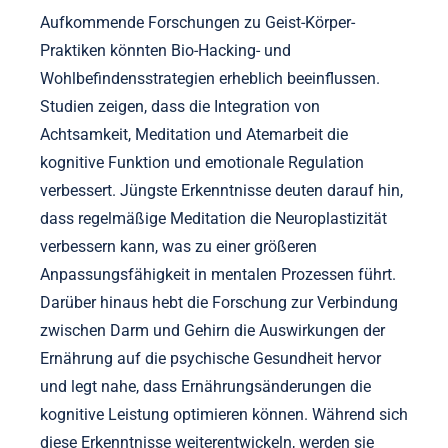
Ansätze zur Verbesserung des Wohlbefindens. Zu
den aufkommenden Trends gehört die Integration
von Technologie in die Achtsamkeit, wie tragbare
Geräte, die physiologische Reaktionen während der
Meditation überwachen. Ein weiterer Trend ist die
wachsende Beliebtheit von Neurofeedback, das es
Einzelpersonen ermöglicht, die Gehirnfunktion durch
Echtzeitdaten zu optimieren. Darüber hinaus
gewinnen gemeinschaftsorientierte Praktiken an
Bedeutung, die soziale Verbindungen als
entscheidend für die psychische Gesundheit
betonen. Schließlich redefiniert eine ganzheitliche
Ernährung in Kombination mit Bio-Hacking-
Prinzipien die Ernährungsentscheidungen zur
Verbesserung der physischen und mentalen
Leistung.