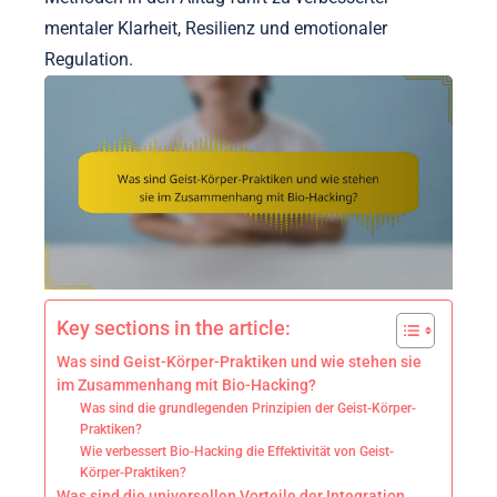
mentaler Klarheit, Resilienz und emotionaler
Regulation.
Key sections in the article:
Was sind Geist-Körper-Praktiken und wie stehen sie
im Zusammenhang mit Bio-Hacking?
Was sind die grundlegenden Prinzipien der Geist-Körper-
Praktiken?
Wie verbessert Bio-Hacking die Effektivität von Geist-
Körper-Praktiken?
Was sind die universellen Vorteile der Integration