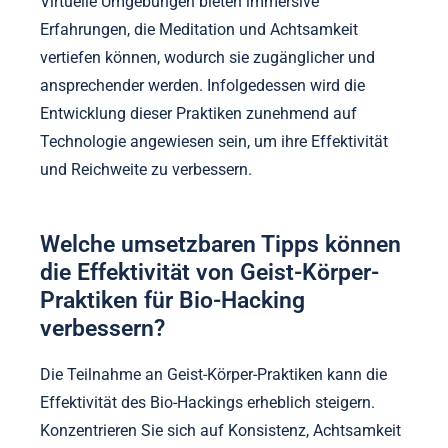
und legt nahe, dass Ernährungsänderungen die
kognitive Leistung optimieren können. Während sich
diese Erkenntnisse weiterentwickeln, werden sie
wahrscheinlich die Praktiken in der persönlichen
Entwicklung und im Wellnessbereich neu gestalten.
Wie wird Technologie die Entwicklung dieser
Praktiken gestalten?
Technologie wird Geist-Körper-Praktiken erheblich
verbessern, indem sie fortschrittliche Werkzeuge für
besseres Bio-Hacking und Wohlbefinden integriert.
Tragbare Geräte, wie Fitness-Tracker, bieten
Echtzeitdaten zu physiologischen Zuständen,
sodass Benutzer ihre Praktiken effektiver anpassen
können. Apps, die künstliche Intelligenz nutzen,
können das Nutzerverhalten analysieren und