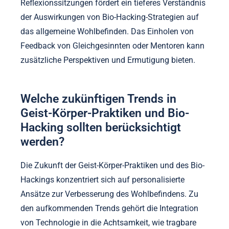
Regelmäßiges Journaling von Erfahrungen und
Gefühlen im Zusammenhang mit Geist-Körper-
Praktiken bietet klare Einblicke in persönliches
Wachstum.
Die Nutzung tragbarer Technologie zur
Überwachung physiologischer Kennzahlen, wie
Herzfrequenzvariabilität und Schlafqualität, bietet
quantifizierbare Daten. Das Setzen spezifischer,
messbarer Ziele verbessert den Fokus und die
Verantwortung und ermöglicht eine effektive
Bewertung des Fortschritts.
Die Teilnahme an regelmäßigen
Reflexionssitzungen fördert ein tieferes Verständnis
der Auswirkungen von Bio-Hacking-Strategien auf
das allgemeine Wohlbefinden. Das Einholen von
Feedback von Gleichgesinnten oder Mentoren kann