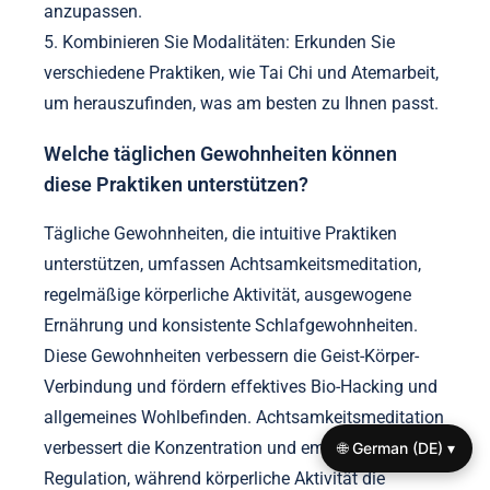
Welche umsetzbaren Tipps können
die Effektivität von Geist-Körper-
Praktiken für Bio-Hacking
verbessern?
Die Teilnahme an Geist-Körper-Praktiken kann die
Effektivität des Bio-Hackings erheblich steigern.
Konzentrieren Sie sich auf Konsistenz, Achtsamkeit
und personalisierte Ansätze, um die Ergebnisse zu
optimieren.
1. Etablieren Sie eine tägliche Routine: Konsistenz
verstärkt die Vorteile von Praktiken wie Meditation
oder Yoga.
2. Integrieren Sie Achtsamkeit: Präsenz verbessert
🌐 German (DE) ▾
das Bewusstsein für körperliche Empfindungen und