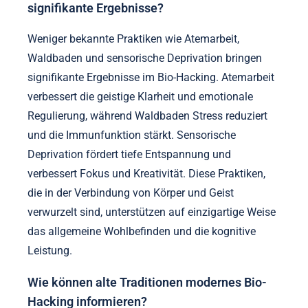
Atemarbeit, wie holotropes Atmen, kann veränderte
Zustände hervorrufen, die emotionale Freisetzung
und kognitive Flexibilität fördern. Sensorische
Deprivationstanks schaffen eine Umgebung für tiefe
Entspannung und verbesserte Introspektion, was zu
größerem Selbstbewusstsein führt. Neurofeedback
trainiert das Gehirn zur Selbstregulation, verbessert
den Fokus und reduziert Angst. Diese Methoden
können, wenn sie strategisch angewendet werden,
die Wirksamkeit von Bio-Hacking-Initiativen
verstärken.
Welche weniger bekannten Praktiken bringen
signifikante Ergebnisse?
Weniger bekannte Praktiken wie Atemarbeit,
Waldbaden und sensorische Deprivation bringen