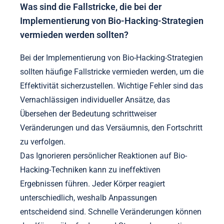
möglicherweise mehr auf die Effizienz- und
Produktivitätsaspekte von Bio-Hacking-Strategien
und betrachten Körper-Geist-Praktiken als
Werkzeuge zur Leistungssteigerung. Diese
Divergenz im Verständnis beeinflusst, wie
Einzelpersonen mit diesen Praktiken umgehen,
welche wahrgenommenen Vorteile sie haben und
welche Methoden angewendet werden. Letztlich
prägen kulturelle Narrative die Annahme und
Anpassung von organisiertem Chaos im Bio-
Hacking und spiegeln breitere gesellschaftliche
Werte und Überzeugungen wider.
Was sind die Fallstricke, die bei der
Implementierung von Bio-Hacking-Strategien
vermieden werden sollten?