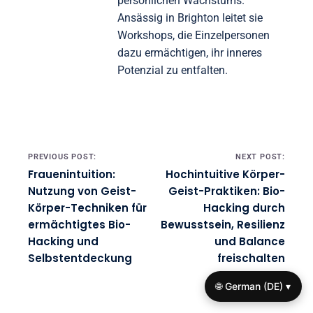
persönlichen Wachstums.
Ansässig in Brighton leitet sie
Workshops, die Einzelpersonen
dazu ermächtigen, ihr inneres
Potenzial zu entfalten.
Post navigation
PREVIOUS POST:
NEXT POST:
Frauenintuition:
Hochintuitive Körper-
Nutzung von Geist-
Geist-Praktiken: Bio-
Körper-Techniken für
Hacking durch
ermächtigtes Bio-
Bewusstsein, Resilienz
Hacking und
und Balance
Selbstentdeckung
freischalten
🌐 German (DE) ▾