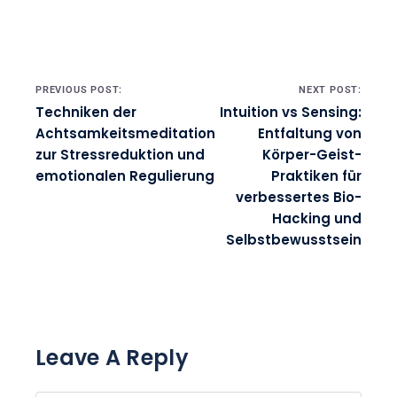
zur Verbesserung des
Wohlbefindens und des
persönlichen Wachstums.
Ansässig in Brighton leitet sie
Workshops, die Einzelpersonen
dazu ermächtigen, ihr inneres
Potenzial zu entfalten.
Post navigation
PREVIOUS POST:
NEXT POST:
Techniken der
Intuition vs Sensing:
Achtsamkeitsmeditation
Entfaltung von
zur Stressreduktion und
Körper-Geist-
emotionalen Regulierung
Praktiken für
verbessertes Bio-
Hacking und
Selbstbewusstsein